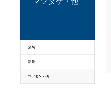
マツタケ・他
蒲焼
活饅
マツタケ・他