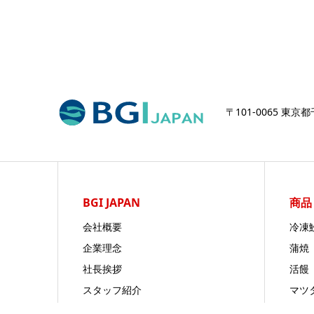
〒101-0065 東京
BGI JAPAN
商品
会社概要
冷凍
企業理念
蒲焼
社長挨拶
活饅
スタッフ紹介
マツ