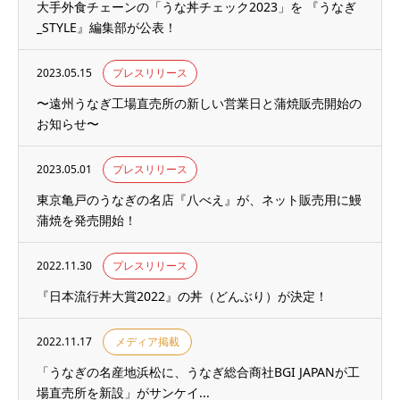
大手外食チェーンの「うな丼チェック2023」を 『うなぎ
_STYLE』編集部が公表！
2023.05.15
プレスリリース
〜遠州うなぎ工場直売所の新しい営業日と蒲焼販売開始の
お知らせ〜
2023.05.01
プレスリリース
東京亀戸のうなぎの名店『八べえ』が、ネット販売用に鰻
蒲焼を発売開始！
2022.11.30
プレスリリース
『⽇本流⾏丼⼤賞2022』の丼（どんぶり）が決定！
2022.11.17
メディア掲載
「うなぎの名産地浜松に、うなぎ総合商社BGI JAPANが工
場直売所を新設」がサンケイ...